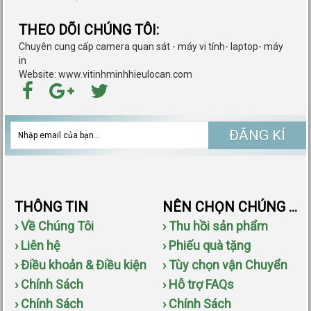
THEO DÕI CHÚNG TÔI:
Chuyên cung cấp camera quan sát - máy vi tính- laptop- máy
in
Website: www.vitinhminhhieulocan.com
ĐĂNG KÍ
THÔNG TIN
NÊN CHỌN CHÚNG TÔI
› Về Chúng Tôi
› Thu hồi sản phẩm
› Liên hệ
› Phiếu quà tặng
› Điều khoản & Điều kiện
› Tùy chọn vận Chuyển
› Chính Sách
› Hỗ trợ FAQs
› Chính Sách
› Chính Sách