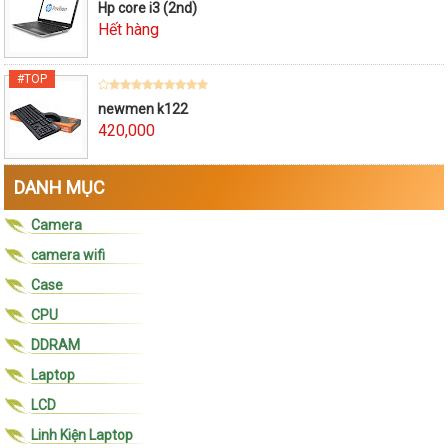
Hp core i3 (2nd)
Hết hàng
newmen k122
420,000
DANH MỤC
Camera
camera wifi
Case
CPU
DDRAM
Laptop
LCD
Linh Kiện Laptop