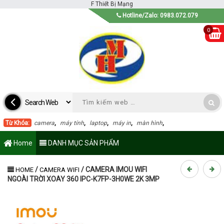
F
Thiết Bị Mạng
Hotline/Zalo: 0983.072.079
0
Từ Khóa:
camera
,
máy tính
,
laptop
,
máy in
,
màn hình
,
Home
DANH MỤC SẢN PHẨM
/
/
CAMERA IMOU WIFI
HOME
CAMERA WIFI
NGOÀI TRỜI XOAY 360 IPC-K7FP-3H0WE 2K 3MP