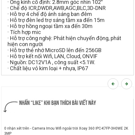
· Ống kính cố định: 2.8mm góc nhìn 102°
· Chế độ ICR,DWDR,AWB,AGC,BLC,3D-DNR
· Hỗ trợ 4 chế độ ánh sáng ban đêm
· Hỗ trợ đèn led trợ sáng tầm xa đến 15m
· Hỗ trợ hồng ngoại tầm xa đến 30m
· Tích hợp mic
· Hỗ trợ công nghệ: Phát hiện chuyển động, phát
hiện con người
· Hỗ trợ thẻ nhớ MicroSD lên đến 256GB
· Hỗ trợ kết nối Wifi, LAN, Cloud, ONVIF
· Nguồn: DC12V1A , công suất <5.1W.
· Chất liệu vỏ kim loại + nhựa, IP67
0 nhận xét trên - Camera Imou Wifi ngoài trời Xoay 360 IPC-K7FP-3H0WE 2K
3MP