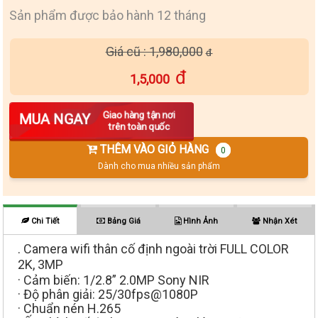
Sản phẩm được bảo hành 12 tháng
Giá cũ : 1,980,000
1,5,000
Số lượng
Giao hàng tận nơi
MUA NGAY
trên toàn quốc
THÊM VÀO GIỎ HÀNG
0
Dành cho mua nhiều sản phẩm
Chi Tiết
Bảng Giá
Hình Ảnh
Nhận Xét
. Camera wifi thân cố định ngoài trời FULL COLOR
2K, 3MP
· Cảm biến: 1/2.8” 2.0MP Sony NIR
· Độ phân giải: 25/30fps@1080P
· Chuẩn nén H.265