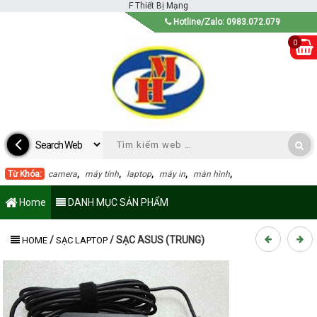
F
Thiết Bị Mạng
Hotline/Zalo: 0983.072.079
0
Từ Khóa:
camera
,
máy tính
,
laptop
,
máy in
,
màn hình
,
Home
DANH MỤC SẢN PHẨM
/
/
SẠC ASUS (TRUNG)
HOME
SẠC LAPTOP