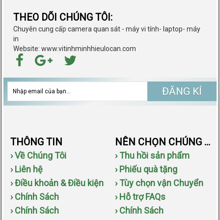
THEO DÕI CHÚNG TÔI:
Chuyên cung cấp camera quan sát - máy vi tính- laptop- máy
in
Website: www.vitinhminhhieulocan.com
ĐĂNG KÍ
THÔNG TIN
NÊN CHỌN CHÚNG TÔI
› Về Chúng Tôi
› Thu hồi sản phẩm
› Liên hệ
› Phiếu quà tặng
› Điều khoản & Điều kiện
› Tùy chọn vận Chuyển
› Chính Sách
› Hỗ trợ FAQs
› Chính Sách
› Chính Sách