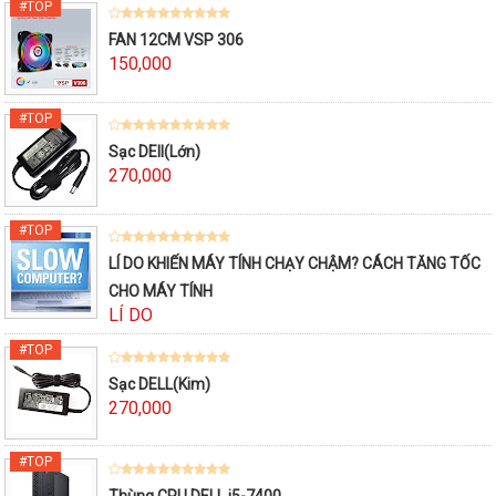
FAN 12CM VSP 306
150,000
Sạc DEll(Lớn)
270,000
LÍ DO KHIẾN MÁY TÍNH CHẠY CHẬM? CÁCH TĂNG TỐC
CHO MÁY TÍNH
LÍ DO
Sạc DELL(Kim)
270,000
Thùng CPU DELL i5-7400