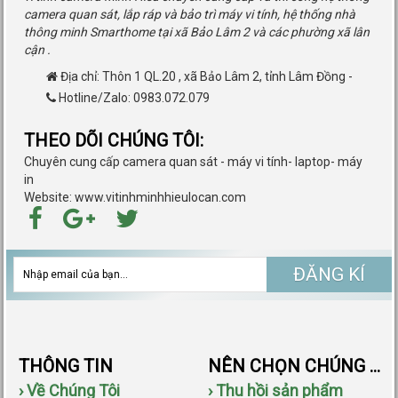
camera quan sát, lắp ráp và bảo trì máy vi tính, hệ thống nhà
thông minh Smarthome tại xã Bảo Lâm 2 và các phường xã lân
cận .
Địa chỉ:
Thôn 1 QL.20
,
xã Bảo Lâm 2
,
tỉnh Lâm Đồng
-
Hotline/Zalo: 0983.072.079
THEO DÕI CHÚNG TÔI:
Chuyên cung cấp camera quan sát - máy vi tính- laptop- máy
in
Website: www.vitinhminhhieulocan.com
ĐĂNG KÍ
THÔNG TIN
NÊN CHỌN CHÚNG TÔI
› Về Chúng Tôi
› Thu hồi sản phẩm