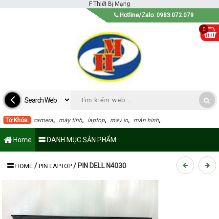
F
Thiết Bị Mạng
Hotline/Zalo: 0983.072.079
0
Từ Khóa:
camera
,
máy tính
,
laptop
,
máy in
,
màn hình
,
Home
DANH MỤC SẢN PHẨM
/
/
PIN DELL N4030
HOME
PIN LAPTOP