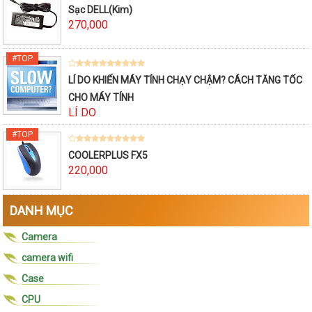
Sạc DELL(Kim)
270,000
LÍ DO KHIẾN MÁY TÍNH CHẠY CHẬM? CÁCH TĂNG TỐC
CHO MÁY TÍNH
LÍ DO
COOLERPLUS FX5
220,000
DANH MỤC
Camera
camera wifi
Case
CPU