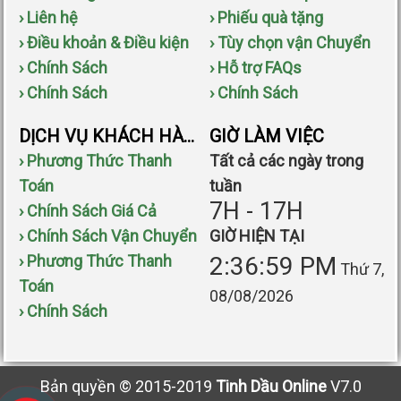
› Liên hệ
› Phiếu quà tặng
› Điều khoản & Điều kiện
› Tùy chọn vận Chuyển
› Chính Sách
› Hỗ trợ FAQs
› Chính Sách
› Chính Sách
DỊCH VỤ KHÁCH HÀNG
GIỜ LÀM VIỆC
› Phương Thức Thanh
Tất cả các ngày trong
Toán
tuần
7H - 17H
› Chính Sách Giá Cả
› Chính Sách Vận Chuyển
GIỜ HIỆN TẠI
› Phương Thức Thanh
2:36:59 PM
Thứ 7,
Toán
08/08/2026
› Chính Sách
Bản quyền © 2015-2019
Tinh Dầu Online
V7.0