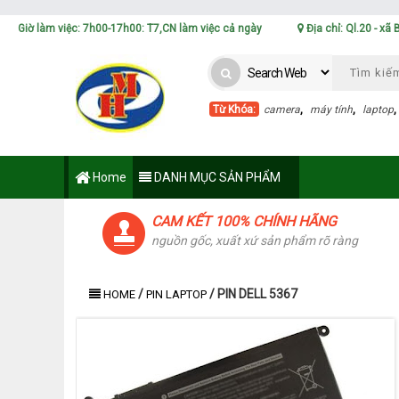
Giờ làm việc: 7h00-17h00: T7,CN làm việc cả ngày
Địa chỉ: Ql.20 - xã
Từ Khóa:
camera
,
máy tính
,
laptop
Home
DANH MỤC SẢN PHẨM
CAM KẾT 100% CHÍNH HÃNG
nguồn gốc, xuất xứ sản phẩm rõ ràng
/
/
PIN DELL 5367
HOME
PIN LAPTOP