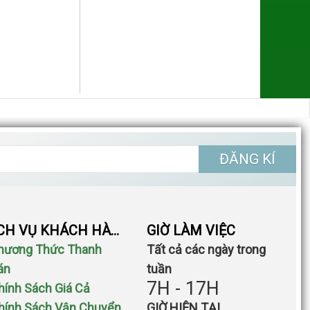
ĐĂNG KÍ
DỊCH VỤ KHÁCH HÀNG
GIỜ LÀM VIỆC
Phương Thức Thanh
Tất cả các ngày trong
án
tuần
7H - 17H
Chính Sách Giá Cả
Chính Sách Vận Chuyển
GIỜ HIỆN TẠI