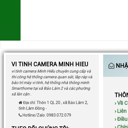
VI TINH CAMERA MINH HIEU
NHẬN
vi tính camera Minh Hiếu chuyên cung cấp và
thi công hệ thống camera quan sát, lắp ráp và
bảo trì máy vi tính, hệ thống nhà thông minh
Smarthome tại xã Bảo Lâm 2 và các phường
xã lân cận .
THÔN
› Về 
Địa chỉ:
Thôn 1 QL.20
,
xã Bảo Lâm 2
,
tỉnh Lâm Đồng
-
› Liên
Hotline/Zalo: 0983.072.079
› Điề
› Chí