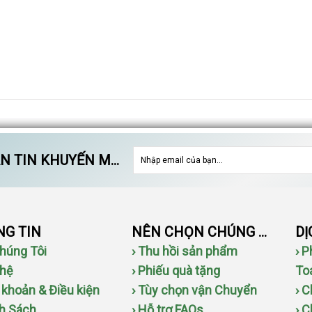
 TIN KHUYẾN MÃI
G TIN
NÊN CHỌN CHÚNG TÔI
Chúng Tôi
› Thu hồi sản phẩm
› 
 hệ
› Phiếu quà tặng
To
u khoản & Điều kiện
› Tùy chọn vận Chuyển
› 
nh Sách
› Hỗ trợ FAQs
› 