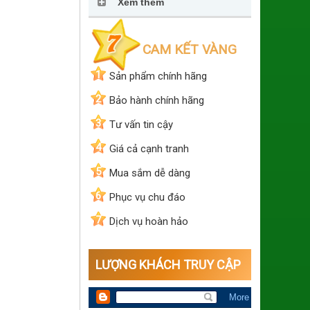
Xem thêm
CAM KẾT VÀNG
1
Sản phẩm chính hãng
2
Bảo hành chính hãng
3
Tư vấn tin cậy
4
Giá cả cạnh tranh
5
Mua sắm dễ dàng
6
Phục vụ chu đáo
7
Dịch vụ hoàn hảo
LƯỢNG KHÁCH TRUY CẬP