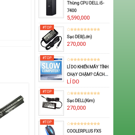
Thùng CPU DELL i5-
7400
5,590,000
Sạc DEll(Lớn)
270,000
LÍ DO KHIẾN MÁY TÍNH
CHẠY CHẬM? CÁCH
LÍ DO
TĂNG TỐC CHO MÁY
TÍNH
Sạc DELL(Kim)
270,000
COOLERPLUS FX5