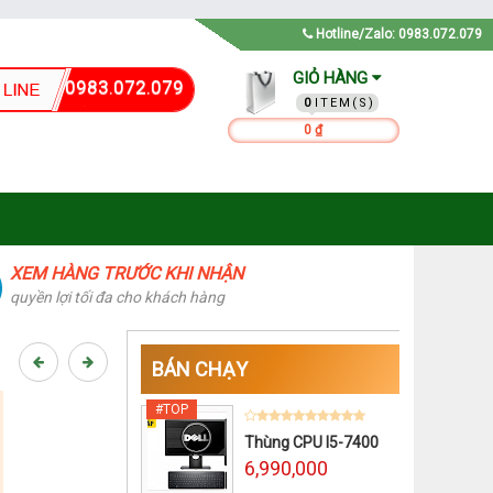
Hotline/Zalo: 0983.072.079
GIỎ HÀNG
0983.072.079
0
0 ₫
XEM HÀNG TRƯỚC KHI NHẬN
quyền lợi tối đa cho khách hàng
BÁN CHẠY
Thùng CPU I5-7400
6,990,000