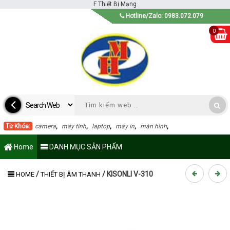
F
Thiết Bị Mạng
Hotline/Zalo: 0983.072.079
0
Từ Khóa:
camera
,
máy tính
,
laptop
,
máy in
,
màn hình
,
Home
DANH MỤC SẢN PHẨM
/
/
KISONLI V-310
HOME
THIẾT BỊ ÂM THANH