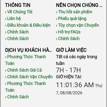
THÔNG TIN
NÊN CHỌN CHÚNG TÔI
› Về Chúng Tôi
› Thu hồi sản phẩm
› Liên hệ
› Phiếu quà tặng
› Điều khoản & Điều kiện
› Tùy chọn vận Chuyển
› Chính Sách
› Hỗ trợ FAQs
› Chính Sách
› Chính Sách
DỊCH VỤ KHÁCH HÀNG
GIỜ LÀM VIỆC
› Phương Thức Thanh
Tất cả các ngày trong
Toán
tuần
7H - 17H
› Chính Sách Giá Cả
› Chính Sách Vận Chuyển
GIỜ HIỆN TẠI
› Phương Thức Thanh
11:01:36 AM
Thứ
Toán
7, 08/08/2026
› Chính Sách