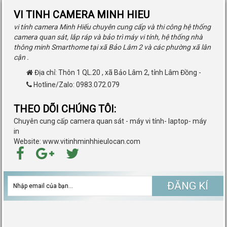
VI TINH CAMERA MINH HIEU
vi tính camera Minh Hiếu chuyên cung cấp và thi công hệ thống
camera quan sát, lắp ráp và bảo trì máy vi tính, hệ thống nhà
thông minh Smarthome tại xã Bảo Lâm 2 và các phường xã lân
cận .
Địa chỉ:
Thôn 1 QL.20
,
xã Bảo Lâm 2
,
tỉnh Lâm Đồng
-
Hotline/Zalo: 0983.072.079
THEO DÕI CHÚNG TÔI:
Chuyên cung cấp camera quan sát - máy vi tính- laptop- máy
in
Website: www.vitinhminhhieulocan.com
ĐĂNG KÍ