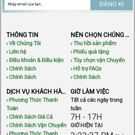
ĐĂNG KÍ
THÔNG TIN
NÊN CHỌN CHÚNG TÔI
› Về Chúng Tôi
› Thu hồi sản phẩm
› Liên hệ
› Phiếu quà tặng
› Điều khoản & Điều kiện
› Tùy chọn vận Chuyển
› Chính Sách
› Hỗ trợ FAQs
› Chính Sách
› Chính Sách
DỊCH VỤ KHÁCH HÀNG
GIỜ LÀM VIỆC
› Phương Thức Thanh
Tất cả các ngày trong
Toán
tuần
7H - 17H
› Chính Sách Giá Cả
› Chính Sách Vận Chuyển
GIỜ HIỆN TẠI
› Phương Thức Thanh