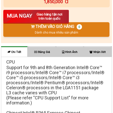
1,850,000
Số lượng
Giao hàng tận nơi
MUA NGAY
trên toàn quốc
THÊM VÀO GIỎ HÀNG
0
Dành cho mua nhiều sản phẩm
Chi Tiết
Bảng Giá
Hình Ảnh
Nhận Xét
CPU
Support for 9th and 8th Generation Intel® Core™
i9 processors/Intel® Core™ i7 processors/Intel®
Core™ i5 processors/Intel® Core™ i3
processors/Intel® Pentium® processors/Intel®
Celeron® processors in the LGA1151 package
L3 cache varies with CPU
(Please refer "CPU Support List" for more
information.)
Chipset
Intel® B365 Express Chipset