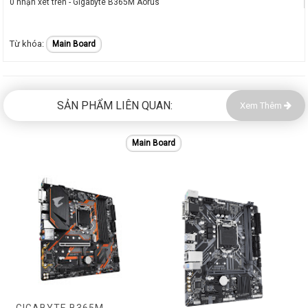
0 nhận xét trên - Gigabyte B365M Aorus
Main Board
SẢN PHẨM LIÊN QUAN:
Xem Thêm
Main Board