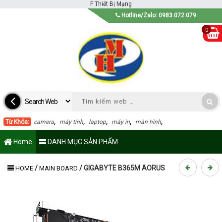
F
Thiết Bị Mạng
Hotline/Zalo: 0983.072.079
0
Từ Khóa:
camera
,
máy tính
,
laptop
,
máy in
,
màn hình
,
Home
DANH MỤC SẢN PHẨM
/
/
GIGABYTE B365M AORUS
HOME
MAIN BOARD