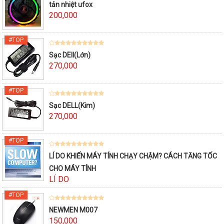
tản nhiệt ufox
200,000
Sạc DEll(Lớn)
270,000
Sạc DELL(Kim)
270,000
LÍ DO KHIẾN MÁY TÍNH CHẠY CHẬM? CÁCH TĂNG TỐC
CHO MÁY TÍNH
LÍ DO
NEWMEN M007
150,000