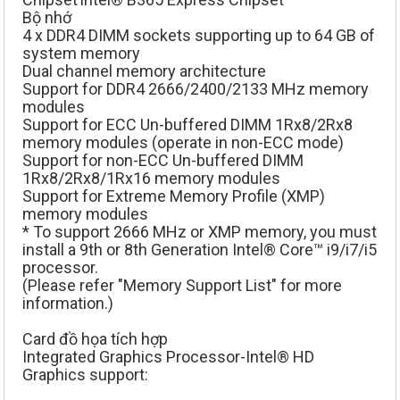
Bộ nhớ
4 x DDR4 DIMM sockets supporting up to 64 GB of
system memory
Dual channel memory architecture
Support for DDR4 2666/2400/2133 MHz memory
modules
Support for ECC Un-buffered DIMM 1Rx8/2Rx8
memory modules (operate in non-ECC mode)
Support for non-ECC Un-buffered DIMM
1Rx8/2Rx8/1Rx16 memory modules
Support for Extreme Memory Profile (XMP)
memory modules
* To support 2666 MHz or XMP memory, you must
install a 9th or 8th Generation Intel® Core™ i9/i7/i5
processor.
(Please refer "Memory Support List" for more
information.)
Card đồ họa tích hợp
Integrated Graphics Processor-Intel® HD
Graphics support: