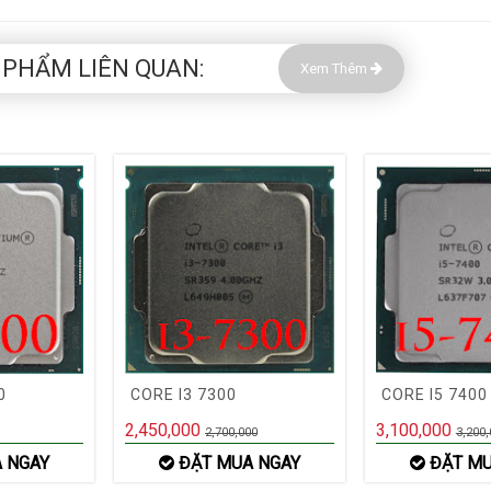
 PHẨM LIÊN QUAN:
Xem Thêm
0
CORE I3 7300
CORE I5 7400
2,450,000
3,100,000
2,700,000
3,200,
 NGAY
ĐẶT MUA NGAY
ĐẶT MU