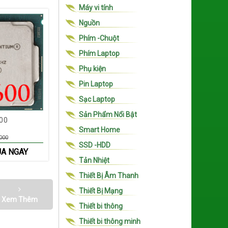
Máy vi tính
Nguồn
Phím -Chuột
Phím Laptop
Phụ kiện
Pin Laptop
Sạc Laptop
Sản Phẩm Nổi Bật
00
Smart Home
000
SSD -HDD
A NGAY
Tản Nhiệt
Thiết Bị Âm Thanh
Thiết Bị Mạng
Xem Thêm
Thiết bi thông
Thiết bi thông minh