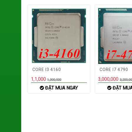
CORE I3 4160
CORE I7 4790
1,1,000
3,000,000
1,300,000
3,200,0
ĐẶT MUA NGAY
ĐẶT MUA