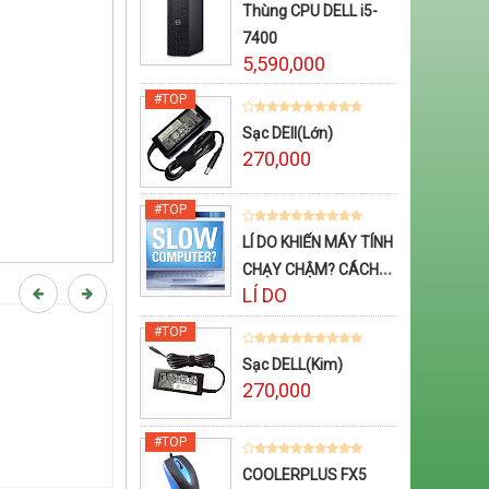
Thùng CPU DELL i5-
7400
5,590,000
Sạc DEll(Lớn)
270,000
LÍ DO KHIẾN MÁY TÍNH
CHẠY CHẬM? CÁCH
LÍ DO
TĂNG TỐC CHO MÁY
TÍNH
Sạc DELL(Kim)
270,000
COOLERPLUS FX5