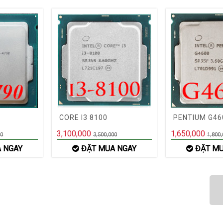
CORE I3 8100
PENTIUM G46
3,100,000
1,650,000
00
3,500,000
1,800,
 NGAY
ĐẶT MUA NGAY
ĐẶT MU