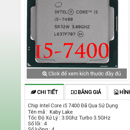
Click để xem kích thước đầy đủ
CHI TIẾT
BẢNG GIÁ
HÌN
Chip Intel Core i5 7400 Đã Qua Sử Dụng
Tên mã : Kaby Lake
Tốc Độ Xử Lý : 3.0Ghz Turbo 3.5GHz
Số lõi : 4
Số luồng : 4