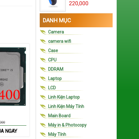
220,000
DANH MỤC
Camera
camera wifi
Case
CPU
DDRAM
Laptop
LCD
Linh Kiện Laptop
Linh Kiện Máy Tính
Main Board
000
Máy in & Photocopy
A NGAY
Máy Tính