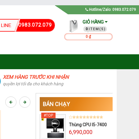
Hotline/Zalo: 0983.072.079
GIỎ HÀNG
0983.072.079
0
0 ₫
XEM HÀNG TRƯỚC KHI NHẬN
quyền lợi tối đa cho khách hàng
BÁN CHẠY
Thùng CPU I5-7400
6,990,000