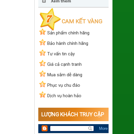
Xem thêm
CAM KẾT VÀNG
1
Sản phẩm chính hãng
2
Bảo hành chính hãng
3
Tư vấn tin cậy
4
Giá cả cạnh tranh
5
Mua sắm dễ dàng
6
Phục vụ chu đáo
7
Dịch vụ hoàn hảo
LƯỢNG KHÁCH TRUY CẬP