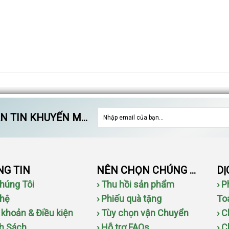
 TIN KHUYẾN MÃI
G TIN
NÊN CHỌN CHÚNG TÔI
Chúng Tôi
› Thu hồi sản phẩm
› 
 hệ
› Phiếu quà tặng
To
u khoản & Điều kiện
› Tùy chọn vận Chuyển
› 
nh Sách
› Hỗ trợ FAQs
› 