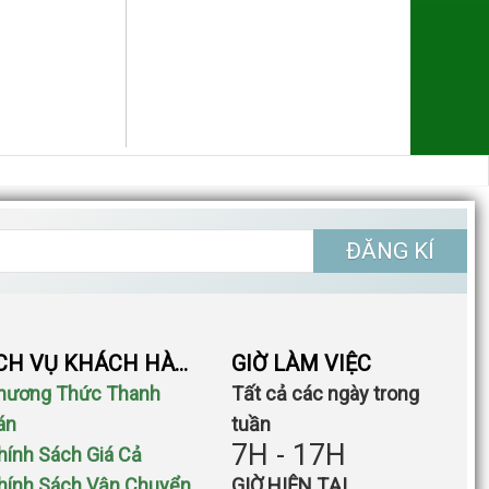
ĐĂNG KÍ
DỊCH VỤ KHÁCH HÀNG
GIỜ LÀM VIỆC
Phương Thức Thanh
Tất cả các ngày trong
án
tuần
7H - 17H
Chính Sách Giá Cả
Chính Sách Vận Chuyển
GIỜ HIỆN TẠI