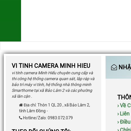
VI TINH CAMERA MINH HIEU
NHẬN
vi tính camera Minh Hiếu chuyên cung cấp và
thi công hệ thống camera quan sát, lắp ráp và
bảo trì máy vi tính, hệ thống nhà thông minh
Smarthome tại xã Bảo Lâm 2 và các phường
xã lân cận .
THÔN
› Về 
Địa chỉ:
Thôn 1 QL.20
,
xã Bảo Lâm 2
,
tỉnh Lâm Đồng
-
› Liên
Hotline/Zalo: 0983.072.079
› Điề
› Chí