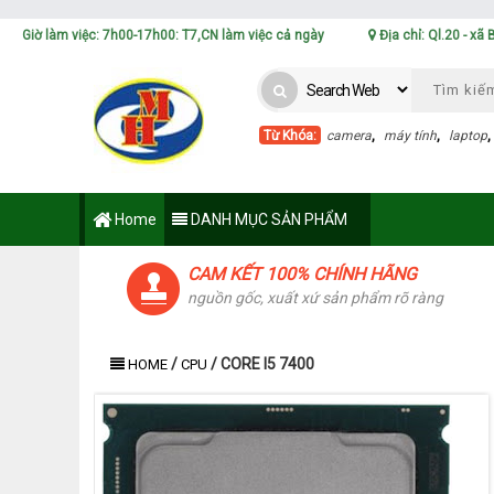
Giờ làm việc: 7h00-17h00: T7,CN làm việc cả ngày
Địa chỉ: Ql.20 - xã
Từ Khóa:
camera
,
máy tính
,
laptop
Home
DANH MỤC SẢN PHẨM
CAM KẾT 100% CHÍNH HÃNG
nguồn gốc, xuất xứ sản phẩm rõ ràng
/
/
CORE I5 7400
HOME
CPU