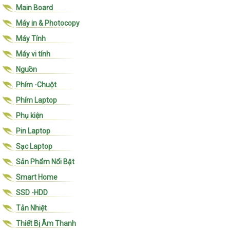
Main Board
Máy in & Photocopy
Máy Tính
Máy vi tính
Nguồn
Phím -Chuột
Phím Laptop
Phụ kiện
Pin Laptop
Sạc Laptop
Sản Phẩm Nổi Bật
Smart Home
SSD -HDD
Tản Nhiệt
Thiết Bị Âm Thanh