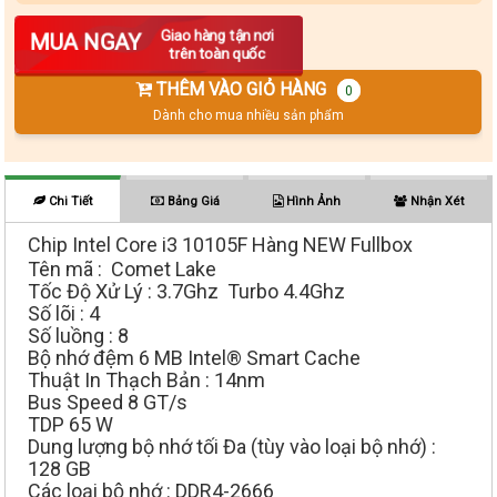
Số lượng
Giao hàng tận nơi
MUA NGAY
trên toàn quốc
THÊM VÀO GIỎ HÀNG
0
Dành cho mua nhiều sản phẩm
Chi Tiết
Bảng Giá
Hình Ảnh
Nhận Xét
Chip Intel Core i3 10105F Hàng NEW Fullbox
Tên mã : Comet Lake
Tốc Độ Xử Lý : 3.7Ghz Turbo 4.4Ghz
Số lõi : 4
Số luồng : 8
Bộ nhớ đệm 6 MB Intel® Smart Cache
Thuật In Thạch Bản : 14nm
Bus Speed 8 GT/s
TDP 65 W
Dung lượng bộ nhớ tối Đa (tùy vào loại bộ nhớ) :
128 GB
Các loại bộ nhớ : DDR4-2666