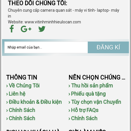
THEO DÕI CHÚNG TÔI:
Chuyên cung cấp camera quan sát - máy vi tính- laptop- máy
in
Website: www.vitinhminhhieulocan.com
ĐĂNG KÍ
THÔNG TIN
NÊN CHỌN CHÚNG TÔI
› Về Chúng Tôi
› Thu hồi sản phẩm
› Liên hệ
› Phiếu quà tặng
› Điều khoản & Điều kiện
› Tùy chọn vận Chuyển
› Chính Sách
› Hỗ trợ FAQs
› Chính Sách
› Chính Sách