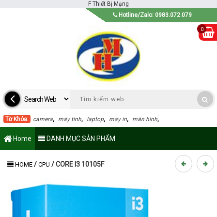
F
Thiết Bị Mạng
Hotline/Zalo: 0983.072.079
0
Từ Khóa:
camera
,
máy tính
,
laptop
,
máy in
,
màn hình
,
Home
DANH MỤC SẢN PHẨM
/
/
CORE I3 10105F
HOME
CPU