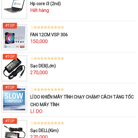
Hp core i3 (2nd)
Hết hàng
FAN 12CM VSP 306
150,000
Sạc DEll(Lớn)
270,000
LÍ DO KHIẾN MÁY TÍNH CHẠY CHẬM? CÁCH TĂNG TỐC
CHO MÁY TÍNH
LÍ DO
Sạc DELL(Kim)
270,000