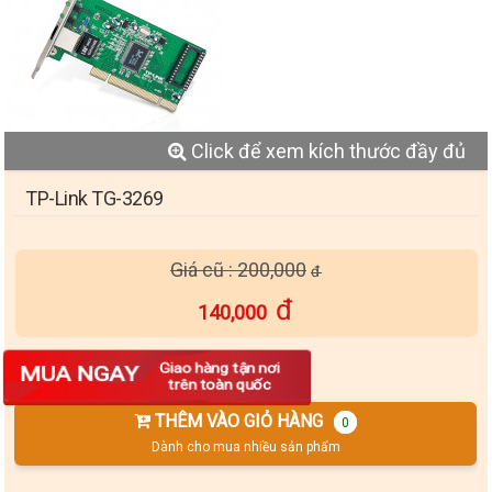
Click để xem kích thước đầy đủ
TP-Link TG-3269
Giá cũ : 200,000
140,000
Số lượng
Giao hàng tận nơi
MUA NGAY
trên toàn quốc
THÊM VÀO GIỎ HÀNG
0
Dành cho mua nhiều sản phẩm