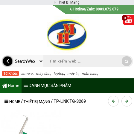
F
Thiết Bị Mạng
Hotline/Zalo: 0983.072.079
0
Từ Khóa:
camera
,
máy tính
,
laptop
,
máy in
,
màn hình
,
Home
DANH MỤC SẢN PHẨM
/
/
TP-LINK TG-3269
HOME
THIẾT BỊ MẠNG