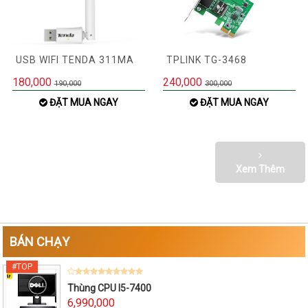
USB WIFI TENDA 311MA
TPLINK TG-3468
180,000
240,000
190,000
300,000
ĐẶT MUA NGAY
ĐẶT MUA NGAY
Xem Thêm
BÁN CHẠY
Thùng CPU I5-7400
6,990,000