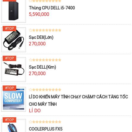
Thùng CPU DELL i5-7400
5,590,000
Sạc DEll(Lớn)
270,000
Sạc DELL(Kim)
270,000
LÍ DO KHIẾN MÁY TÍNH CHẠY CHẬM? CÁCH TĂNG TỐC
CHO MÁY TÍNH
LÍ DO
COOLERPLUS FX5