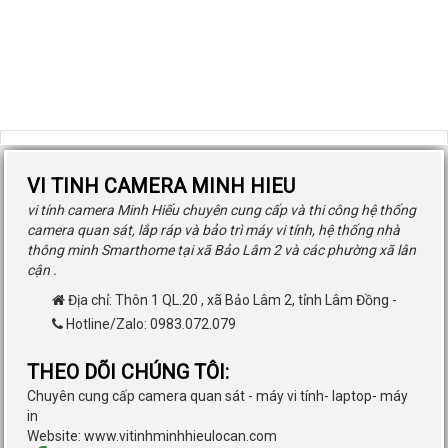
VI TINH CAMERA MINH HIEU
vi tính camera Minh Hiếu chuyên cung cấp và thi công hệ thống
camera quan sát, lắp ráp và bảo trì máy vi tính, hệ thống nhà
thông minh Smarthome tại xã Bảo Lâm 2 và các phường xã lân
cận .
Địa chỉ:
Thôn 1 QL.20
,
xã Bảo Lâm 2
,
tỉnh Lâm Đồng
-
Hotline/Zalo: 0983.072.079
THEO DÕI CHÚNG TÔI:
Chuyên cung cấp camera quan sát - máy vi tính- laptop- máy
in
Website: www.vitinhminhhieulocan.com