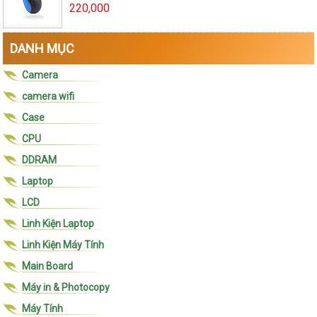
220,000
DANH MỤC
Camera
camera wifi
Case
CPU
DDRAM
Laptop
LCD
Linh Kiện Laptop
Linh Kiện Máy Tính
Main Board
Máy in & Photocopy
Máy Tính