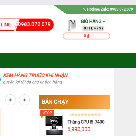
Hotline/Zalo: 0983.072.079
GIỎ HÀNG
0983.072.079
0
0 ₫
XEM HÀNG TRƯỚC KHI NHẬN
quyền lợi tối đa cho khách hàng
BÁN CHẠY
Thùng CPU I5-7400
6,990,000