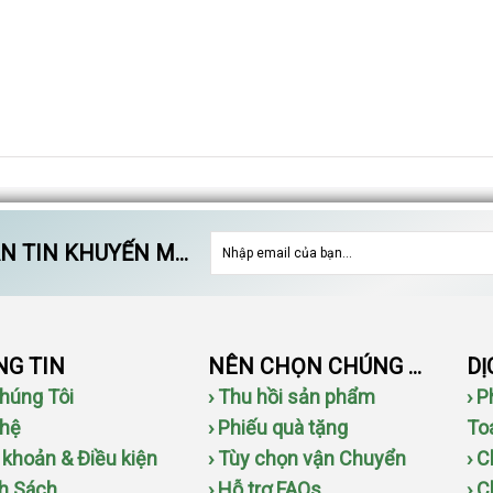
 TIN KHUYẾN MÃI
G TIN
NÊN CHỌN CHÚNG TÔI
Chúng Tôi
› Thu hồi sản phẩm
› 
 hệ
› Phiếu quà tặng
To
u khoản & Điều kiện
› Tùy chọn vận Chuyển
› 
nh Sách
› Hỗ trợ FAQs
› 