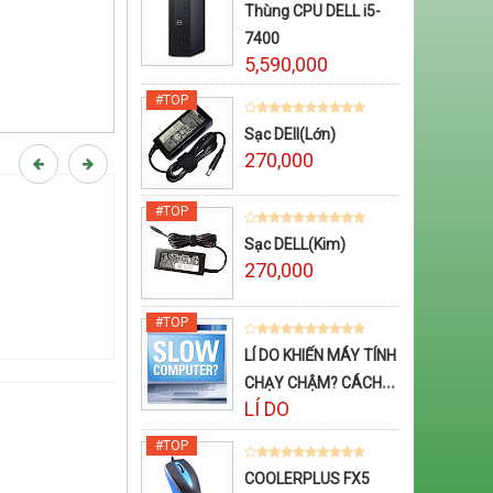
Thùng CPU DELL i5-
7400
5,590,000
Sạc DEll(Lớn)
270,000
Sạc DELL(Kim)
270,000
LÍ DO KHIẾN MÁY TÍNH
CHẠY CHẬM? CÁCH
LÍ DO
TĂNG TỐC CHO MÁY
TÍNH
COOLERPLUS FX5