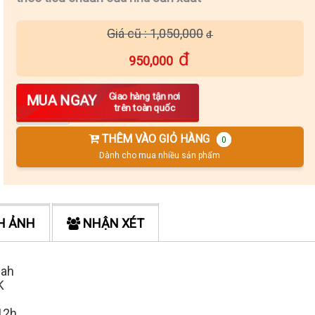
Giá cũ : 1,050,000
950,000
Số lượng
Giao hàng tận nơi
MUA NGAY
trên toàn quốc
THÊM VÀO GIỎ HÀNG
0
Dành cho mua nhiều sản phẩm
H ẢNH
NHẬN XÉT
mah
K
≥12h