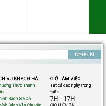
ĐĂNG KÍ
DỊCH VỤ KHÁCH HÀNG
GIỜ LÀM VIỆC
Phương Thức Thanh
Tất cả các ngày trong
án
tuần
7H - 17H
Chính Sách Giá Cả
Chính Sách Vận Chuyển
GIỜ HIỆN TẠI