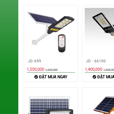
JD-699
JD - 66100
1,550,000
1,400,000
1,650,000
1,530,0
ĐẶT MUA NGAY
ĐẶT MUA