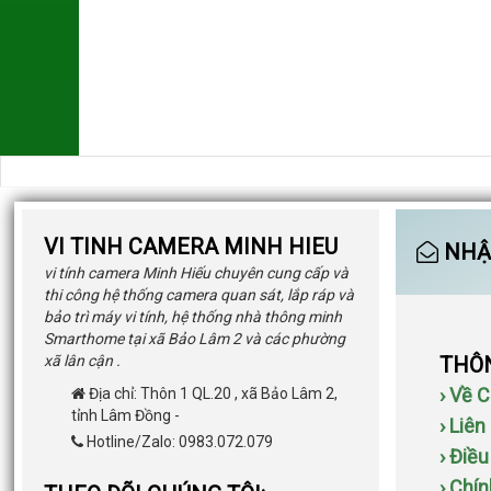
VI TINH CAMERA MINH HIEU
NHẬN
vi tính camera Minh Hiếu chuyên cung cấp và
thi công hệ thống camera quan sát, lắp ráp và
bảo trì máy vi tính, hệ thống nhà thông minh
Smarthome tại xã Bảo Lâm 2 và các phường
xã lân cận .
THÔN
› Về 
Địa chỉ:
Thôn 1 QL.20
,
xã Bảo Lâm 2
,
tỉnh Lâm Đồng
-
› Liên
Hotline/Zalo: 0983.072.079
› Điề
› Chí