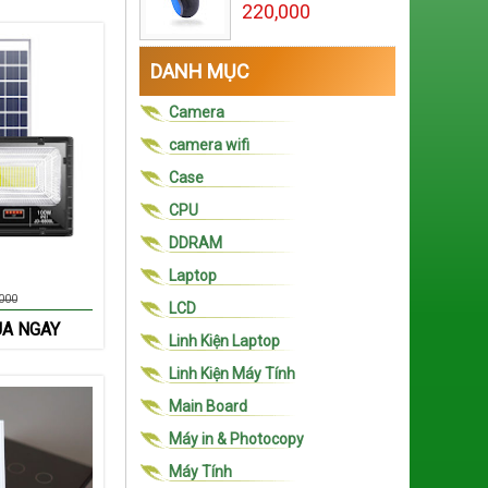
220,000
DANH MỤC
Camera
camera wifi
Case
CPU
DDRAM
Laptop
000
LCD
A NGAY
Linh Kiện Laptop
Linh Kiện Máy Tính
Main Board
Máy in & Photocopy
Máy Tính