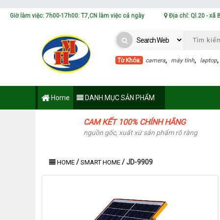
Giờ làm việc: 7h00-17h00: T7,CN làm việc cả ngày
Địa chỉ: Ql.20 - xã
Từ Khóa:
camera
,
máy tính
,
laptop
Home
DANH MỤC SẢN PHẨM
CAM KẾT 100% CHÍNH HÃNG
nguồn gốc, xuất xứ sản phẩm rõ ràng
/
/
JD-9909
HOME
SMART HOME