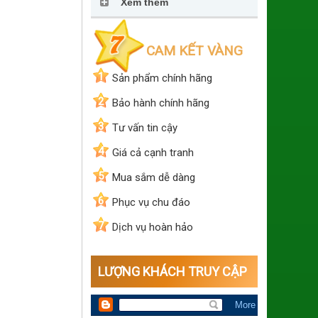
Xem thêm
CAM KẾT VÀNG
1
Sản phẩm chính hãng
2
Bảo hành chính hãng
3
Tư vấn tin cậy
4
Giá cả cạnh tranh
5
Mua sắm dễ dàng
6
Phục vụ chu đáo
7
Dịch vụ hoàn hảo
LƯỢNG KHÁCH TRUY CẬP