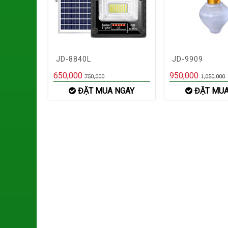
JD-8840L
JD-9909
650,000
950,000
750,000
1,050,000
ĐẶT MUA NGAY
ĐẶT MUA