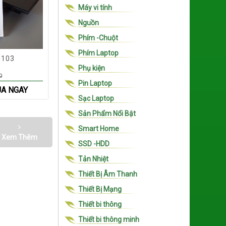
Máy vi tính
Nguồn
Phím -Chuột
Phím Laptop
M103
Phụ kiện
0
Pin Laptop
A NGAY
Sạc Laptop
Sản Phẩm Nổi Bật
Smart Home
Xem Thêm
SSD -HDD
Tản Nhiệt
Thiết Bị Âm Thanh
Thiết Bị Mạng
Thiết bi thông
Thiết bi thông minh