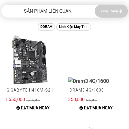
SẢN PHẨM LIÊN QUAN:
Xem Thêm
DDRAM
Linh Kiện Máy Tính
GIGABYTE H410M-S2H
DRAM3 4G/1600
1,550,000
350,000
1,700,000
500,000
ĐẶT MUA NGAY
ĐẶT MUA NGAY