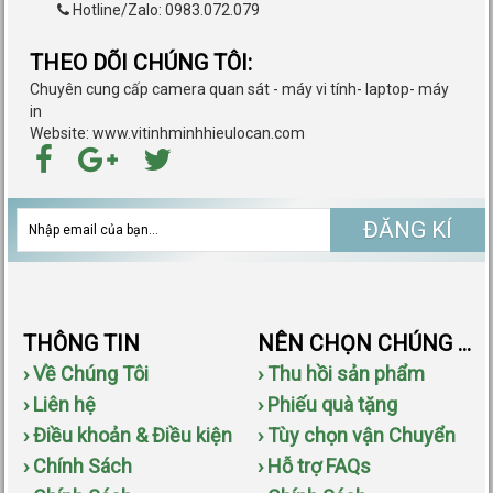
Hotline/Zalo: 0983.072.079
THEO DÕI CHÚNG TÔI:
Chuyên cung cấp camera quan sát - máy vi tính- laptop- máy
in
Website: www.vitinhminhhieulocan.com
ĐĂNG KÍ
THÔNG TIN
NÊN CHỌN CHÚNG TÔI
› Về Chúng Tôi
› Thu hồi sản phẩm
› Liên hệ
› Phiếu quà tặng
› Điều khoản & Điều kiện
› Tùy chọn vận Chuyển
› Chính Sách
› Hỗ trợ FAQs