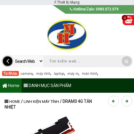
F
Thiết Bị Mạng
Hotline/Zalo: 0983.072.079
0
Từ Khóa:
camera
,
máy tính
,
laptop
,
máy in
,
màn hình
,
Home
DANH MỤC SẢN PHẨM
/
/
DRAM3 4G TẢN
HOME
LINH KIỆN MÁY TÍNH
NHIỆT