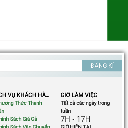
ĐĂNG KÍ
DỊCH VỤ KHÁCH HÀNG
GIỜ LÀM VIỆC
Phương Thức Thanh
Tất cả các ngày trong
án
tuần
7H - 17H
Chính Sách Giá Cả
Chính Sách Vận Chuyển
GIỜ HIỆN TẠI