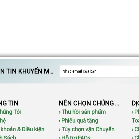
 TIN KHUYẾN MÃI
G TIN
NÊN CHỌN CHÚNG TÔI
Chúng Tôi
› Thu hồi sản phẩm
› 
 hệ
› Phiếu quà tặng
To
u khoản & Điều kiện
› Tùy chọn vận Chuyển
› 
nh Sách
› Hỗ trợ FAQs
› 