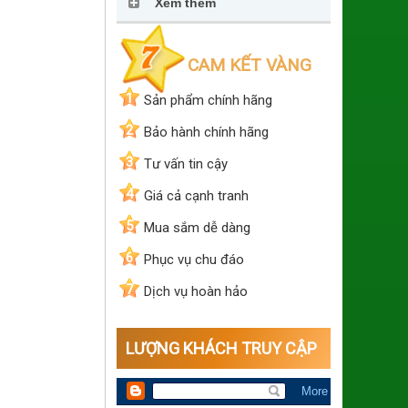
Xem thêm
CAM KẾT VÀNG
1
Sản phẩm chính hãng
2
Bảo hành chính hãng
3
Tư vấn tin cậy
4
Giá cả cạnh tranh
5
Mua sắm dễ dàng
6
Phục vụ chu đáo
7
Dịch vụ hoàn hảo
LƯỢNG KHÁCH TRUY CẬP