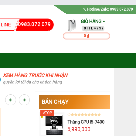
Hotline/Zalo: 0983.072.079
GIỎ HÀNG
0983.072.079
0
0 ₫
XEM HÀNG TRƯỚC KHI NHẬN
quyền lợi tối đa cho khách hàng
BÁN CHẠY
Thùng CPU I5-7400
6,990,000