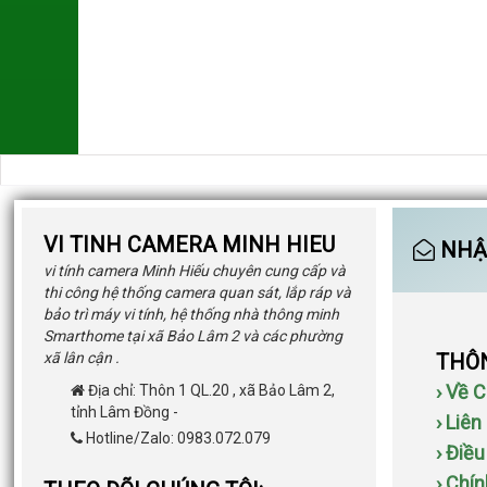
VI TINH CAMERA MINH HIEU
NHẬN
vi tính camera Minh Hiếu chuyên cung cấp và
thi công hệ thống camera quan sát, lắp ráp và
bảo trì máy vi tính, hệ thống nhà thông minh
Smarthome tại xã Bảo Lâm 2 và các phường
xã lân cận .
THÔN
› Về 
Địa chỉ:
Thôn 1 QL.20
,
xã Bảo Lâm 2
,
tỉnh Lâm Đồng
-
› Liên
Hotline/Zalo: 0983.072.079
› Điề
› Chí