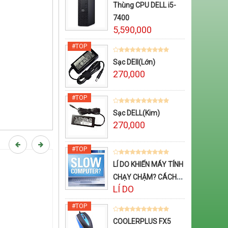
Thùng CPU DELL i5-
7400
5,590,000
Sạc DEll(Lớn)
270,000
Sạc DELL(Kim)
270,000
LÍ DO KHIẾN MÁY TÍNH
CHẠY CHẬM? CÁCH
LÍ DO
TĂNG TỐC CHO MÁY
TÍNH
COOLERPLUS FX5