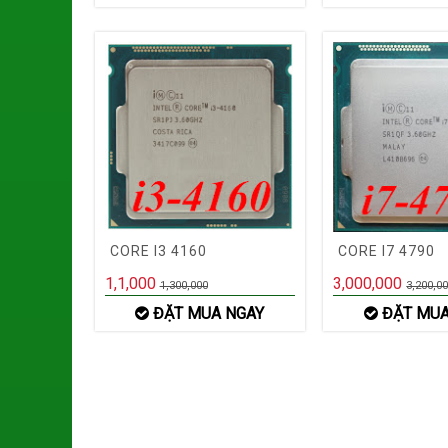
CORE I3 4160
CORE I7 4790
1,1,000
3,000,000
1,300,000
3,200,0
ĐẶT MUA NGAY
ĐẶT MUA