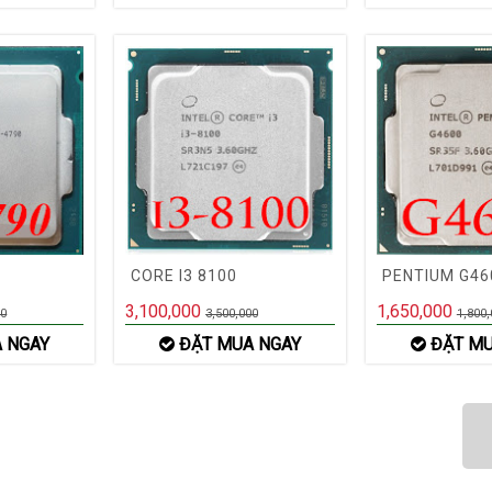
CORE I3 8100
PENTIUM G46
3,100,000
1,650,000
00
3,500,000
1,800,
 NGAY
ĐẶT MUA NGAY
ĐẶT MU