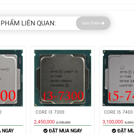
 PHẨM LIÊN QUAN:
Xem Thêm
0
CORE I3 7300
CORE I5 7400
2,450,000
3,100,000
2,700,000
3,200,
 NGAY
ĐẶT MUA NGAY
ĐẶT MU