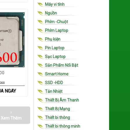
Máy vi tính
Nguồn
Phím -Chuột
Phím Laptop
Phụ kiện
Pin Laptop
Sạc Laptop
Sản Phẩm Nổi Bật
00
Smart Home
SSD -HDD
000
A NGAY
Tản Nhiệt
Thiết Bị Âm Thanh
Thiết Bị Mạng
Thiết bi thông
Xem Thêm
Thiết bi thông minh