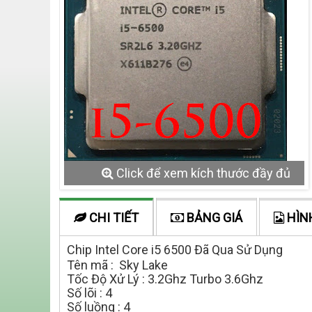
Click để xem kích thước đầy đủ
CHI TIẾT
BẢNG GIÁ
HÌN
Chip Intel Core i5 6500 Đã Qua Sử Dụng
Tên mã : Sky Lake
Tốc Độ Xử Lý : 3.2Ghz Turbo 3.6Ghz
Số lõi : 4
Số luồng : 4