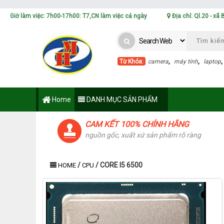
Giờ làm việc: 7h00-17h00: T7,CN làm việc cả ngày
Địa chỉ: Ql.20 - xã
Từ Khóa:
camera
,
máy tính
,
laptop
Home
DANH MỤC SẢN PHẨM
CAM KẾT 100% CHÍNH HÃNG
nguồn gốc, xuất xứ sản phẩm rõ ràng
/
/
CORE I5 6500
HOME
CPU