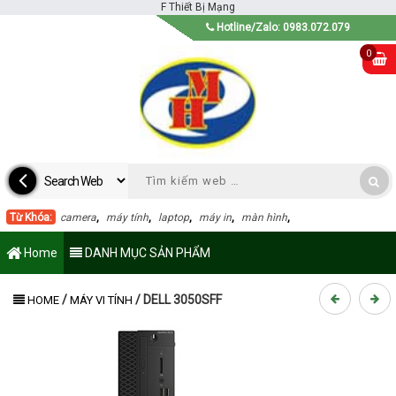
F
Thiết Bị Mạng
Hotline/Zalo: 0983.072.079
0
Từ Khóa:
camera
,
máy tính
,
laptop
,
máy in
,
màn hình
,
Home
DANH MỤC SẢN PHẨM
/
/
DELL 3050SFF
HOME
MÁY VI TÍNH