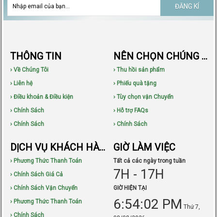
ĐĂNG KÍ
THÔNG TIN
NÊN CHỌN CHÚNG TÔI
› Về Chúng Tôi
› Thu hồi sản phẩm
› Liên hệ
› Phiếu quà tặng
› Điều khoản & Điều kiện
› Tùy chọn vận Chuyển
› Chính Sách
› Hỗ trợ FAQs
› Chính Sách
› Chính Sách
DỊCH VỤ KHÁCH HÀNG
GIỜ LÀM VIỆC
› Phương Thức Thanh Toán
Tất cả các ngày trong tuần
7H - 17H
› Chính Sách Giá Cả
› Chính Sách Vận Chuyển
GIỜ HIỆN TẠI
6:54:03 PM
› Phương Thức Thanh Toán
Thứ 7,
› Chính Sách