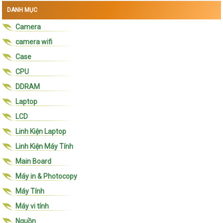
DANH MỤC
Camera
camera wifi
Case
CPU
DDRAM
Laptop
LCD
Linh Kiện Laptop
Linh Kiện Máy Tính
Main Board
Máy in & Photocopy
Máy Tính
Máy vi tính
Nguồn