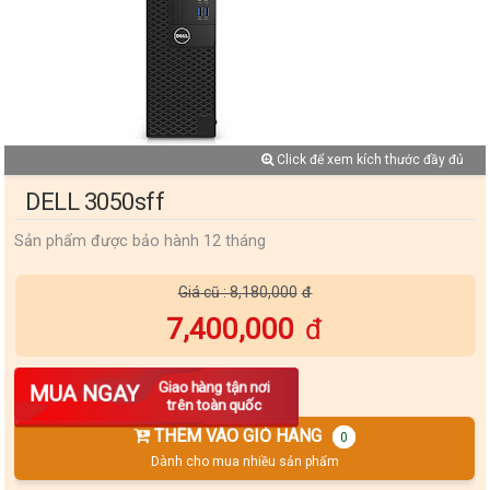
Click để xem kích thước đầy đủ
DELL 3050sff
Sản phẩm được bảo hành 12 tháng
Giá cũ : 8,180,000
7,400,000
Số lượng
Giao hàng tận nơi
MUA NGAY
trên toàn quốc
THÊM VÀO GIỎ HÀNG
0
Dành cho mua nhiều sản phẩm