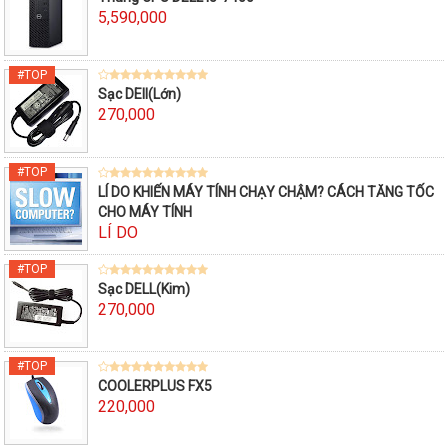
5,590,000
Sạc DEll(Lớn)
270,000
LÍ DO KHIẾN MÁY TÍNH CHẠY CHẬM? CÁCH TĂNG TỐC
CHO MÁY TÍNH
LÍ DO
Sạc DELL(Kim)
270,000
COOLERPLUS FX5
220,000